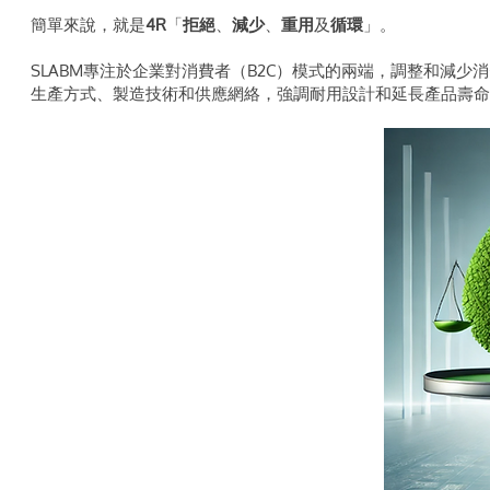
簡單來說，就是
4R
「
拒絕
、
減少
、
重用
及
循環
」。
SLABM專注於企業對消費者（B2C）模式的兩端，調整和減
生產方式、製造技術和供應網絡，強調耐用設計和延長產品壽命