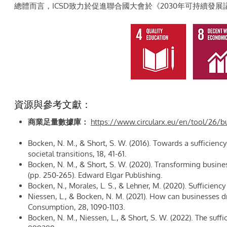
總體而言，ICSD致力於促進聯合國大會於《2030年可持續發
資源與參考文獻：
商業足量數據庫：
https://www.circularx.eu/en/tool/26/bu
Bocken, N. M., & Short, S. W. (2016). Towards a sufficien
societal transitions, 18, 41-61.
Bocken, N. M., & Short, S. W. (2020). Transforming busin
(pp. 250-265). Edward Elgar Publishing.
Bocken, N., Morales, L. S., & Lehner, M. (2020). Sufficiency
Niessen, L., & Bocken, N. M. (2021). How can businesses d
Consumption, 28, 1090-1103.
Bocken, N. M., Niessen, L., & Short, S. W. (2022). The suf