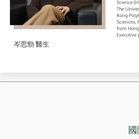
Science (H
The Univer
Kong Polyt
Sciences, 
from Hong 
Executive (
岑思勁 醫生
國