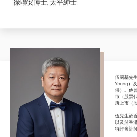
徐聯安博士, 太平紳士
伍國基先生（
Young
供）。他
市（股票代
所上市（股
伍先生於
以及於香
特許會計