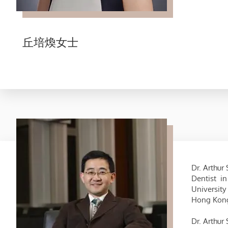
丘培煥女士
Dr. Arthur
Dentist in
University
Hong Kong
Dr. Arthur