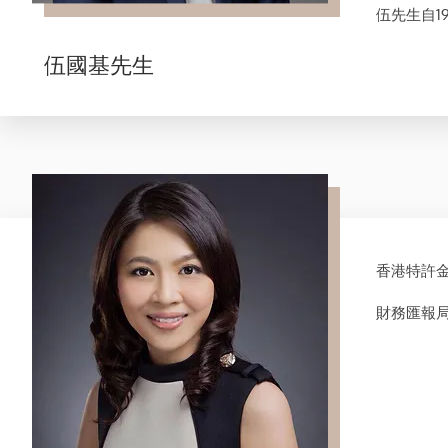
伍先生自1
伍國基先生
香港特許
財務匯報