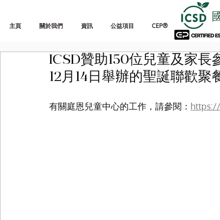
主頁
關於我們
資訊
公益項目
CEP®
ICSD贊助150位兒童及家
12月14日舉辦的聖誕聯歡聚
有關庭恩兒童中心的工作，請參閱：
https:/